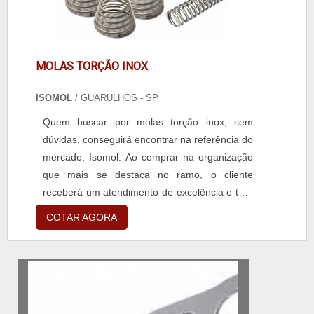
MOLAS TORÇÃO INOX
ISOMOL
/ GUARULHOS - SP
Quem buscar por molas torção inox, sem
dúvidas, conseguirá encontrar na referência do
mercado, Isomol. Ao comprar na organização
que mais se destaca no ramo, o cliente
receberá um atendimento de excelência e terá
a garantia de adquirir produtos que solucionem
COTAR AGORA
qualquer demanda. Quando o interesse é por
molas torção inox, com a equipe da Isomol o
cliente encontrará precisão e
comprometimento com o resultado final.MAIS
SOBRE MOLAS TORÇÃO I...