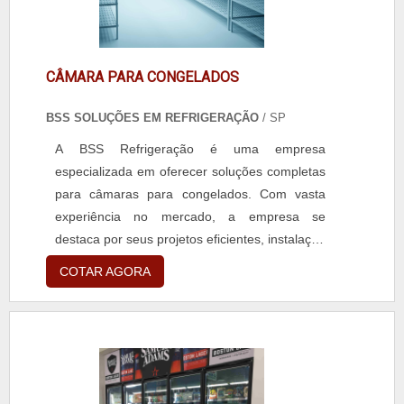
é uma empresa que preza pela segurança
quando falamos do segmento de molas e
artefatos de aço e galvanização. A empresa
busca o que há de melhor para fidelizar os
CÂMARA PARA CONGELADOS
clientes.A EMPRESA MAIS QUALIFICADA DO
BSS SOLUÇÕES EM REFRIGERAÇÃO
/ SP
SEGMENTOApenas na Flexmol - Indústria e
Comércio de Molas Ltda existem as melhores
A BSS Refrigeração é uma empresa
variedades no segmento quando o assunto for
especializada em oferecer soluções completas
molas e artefatos de aço e galvanização.São
para câmaras para congelados. Com vasta
opções variadas que a empresa oferece, como
experiência no mercado, a empresa se
molas galvanizadas e mola de compressão
destaca por seus projetos eficientes, instalação
helicoidal com ótima qualidade e assertividade.
de alta qualidade, manutenção especializada,
COTAR AGORA
Apresentando produtos de alto padrão, a
reforma e outros serviços relacionados a
empresa conta com profissionais
câmaras frias.As câmaras para congelados da
especializados e instalações modernas e em
BSS Refrigeração são projetadas para atender
bom estado, conquistando então a confiança
às necessidades específicas de cada cliente,
de todos.
garantindo o armazenamento adequado e
seguro de alimentos congelados. Com