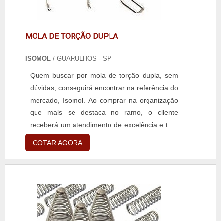
MOLA DE TORÇÃO DUPLA
ISOMOL
/ GUARULHOS - SP
Quem buscar por mola de torção dupla, sem
dúvidas, conseguirá encontrar na referência do
mercado, Isomol. Ao comprar na organização
que mais se destaca no ramo, o cliente
receberá um atendimento de excelência e terá
a garantia de adquirir produtos que solucionem
COTAR AGORA
qualquer demanda.MAIS SOBRE MOLA DE
TORÇÃO DUPLAQuem está à procura de mola
de torção dupla em uma empresa inovadora,
descobre a Isomol. Uma companhia com alto
know-how em artef...