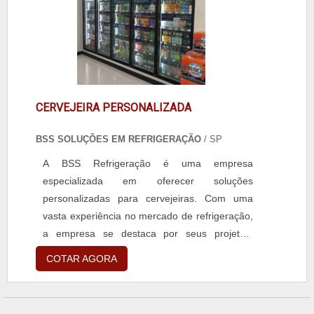
tecnologia avançada e materiais de alta
qualidade, as câmaras são capazes de manter
a temperatura ideal para conservação dos
produtos, mesmo em condições
extremas.Além disso, a BSS Refrigeração
oferece serviços de manutenção preventiva e
CERVEJEIRA PERSONALIZADA
corretiva, garantindo o perfeito funcionamento
das câmaras para congelados. A equipe
BSS SOLUÇÕES EM REFRIGERAÇÃO
/ SP
técnica altamente qualificada está sempre
A BSS Refrigeração é uma empresa
pronta para atender às demandas dos clientes,
especializada em oferecer soluções
oferecendo soluções rápidas e eficientes.Se
personalizadas para cervejeiras. Com uma
você está em busca de uma câmara para
vasta experiência no mercado de refrigeração,
congelados de qualidade, conte com a BSS
a empresa se destaca por seus projetos,
Refrigeração. Com sua expertise e
instalação, manutenção, reforma e outros
comprometimento, a empresa é referência no
COTAR AGORA
serviços em Câmaras Frias.Quando se trata
mercado, proporcionando soluções completas
de cervejeiras personalizadas, a BSS
e confiáveis para o armazenamento de
Refrigeração entende a importância de
alimentos congelados.