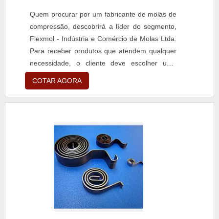
Quem procurar por um fabricante de molas de
compressão, descobrirá a líder do segmento,
Flexmol - Indústria e Comércio de Molas Ltda.
Para receber produtos que atendem qualquer
necessidade, o cliente deve escolher uma
organização que se destaque por um bom
COTAR AGORA
suporte pré-venda e tenha ampla experiência
no ramo.Quando o desejo é por fabricante de
molas de compressão, com a equipe da
Flexmol - Indústria e Comércio de Molas Ltda
o cliente obterá excelente custo-benefício e
comprometimento com o resultado
final.DIFERENCIAIS IMPORTANTES DE
FABRICANTE DE MOLAS DE COMPRESSÃOA
Flexmol - Indústria e Comércio de Molas Ltda
centraliza sua energia em produzir uma
estrutura aos clientes com escritório de alta