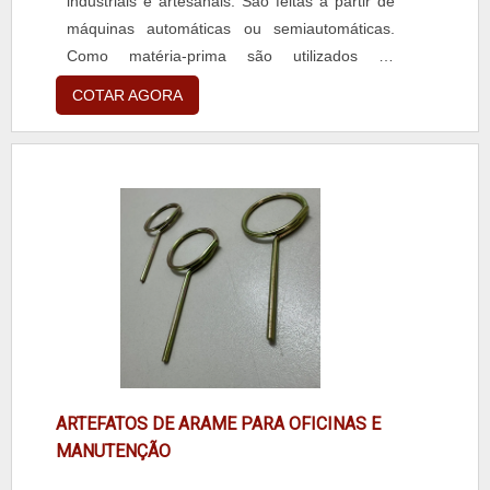
industriais e artesanais. São feitas a partir de
Sorocaba (SP), no distrito Industrial, sendo
máquinas automáticas ou semiautomáticas.
fácil a circulação de mercadorias.Ainda
Como matéria-prima são utilizados os
focando em comprar molas de compressão,
seguintes materiais: SAE 1095, SAE 1070, SAE
mais do que visar apenas lucratividade, deve
COTAR AGORA
5160 / 6150 / 9254, AÇO INOX AISI – 301 /
oferecer produtos e serviços que tenham ótima
304 / 410 / 420. As molas são feitas com fitas
qualidade e excelente custo-benefício,
de aço, com alto teor carbonífero, das quais o
pequenos detalhes, mas de grande valia para
carbono pode ser temperado ou com perfil
saber a procedência e seriedade da
chato, de 0,1....
empresa.É por esses e outros motivos que a
Walb Molas é uma empresa comprometida
com seus serviços quando falamos de
empresas do segmento de fabricação de
molas técnicas, artefatos de arames e
estamparia. A empresa objetiva o que há de
melhor para fidelizar os clientes.GARANTIA E
ASSERTIVIDADE NO SEGMENTOApenas na
ARTEFATOS DE ARAME PARA OFICINAS E
Walb Molas existem as melhores condições
MANUTENÇÃO
para quem deseja achar o que precisa para