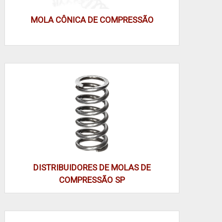
MOLA CÔNICA DE COMPRESSÃO
Mola de compressão é elemento helicoidal projetado
para resistir à carga axial por compressao,
armazenando energia quando comprimida e
liberando força previsível ao retornar ao centro de
repouso.
COMO A GEOMETRIA DEFINE
DESEMPENHO
A mola de compressão funciona convertendo
deslocamento em força: ao receber carga axial, o
veio helicoidal se deforma e gera reação elástica
proporcional à deformação. Em componentes
DISTRIBUIDORES DE MOLAS DE
mecânicos, essa mola controla folgas, amortecimento
COMPRESSÃO SP
e retorno, com constantes determinadas por diâmetro
do fio, passo e número de espiras. Veja aplicações
práticas e especificações em
Mola de compressão:
definição e função
para referência técnica e tabelas