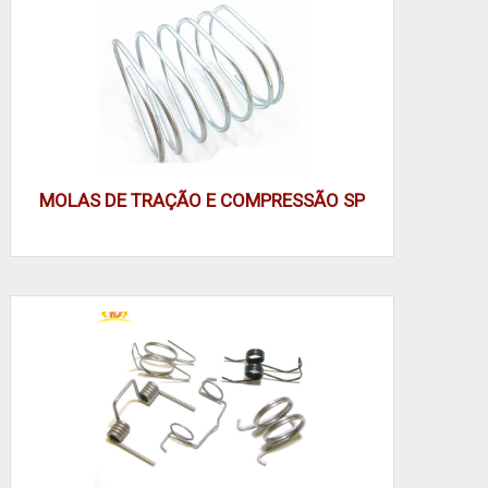
ambiente operacional reduz retrabalhos e paradas
não planejadas.
Automotivo: suspensão, travas, retorno de pedal
Industrial: válvulas, prensas, amortecedores de
choque
MOLAS DE TRAÇÃO E COMPRESSÃO SP
Eletrônica e médico: contatos, micro-mecanismos,
peças sanitárias
Escolha material e tratamento conforme exposição:
inox para corrosão, tratamentos térmicos para
durabilidade e opções verdes para reciclagem.
Mapeie ambiente, ciclo e exigência de carga antes
da seleção; isso transforma especificação em
desempenho previsível e manutenção reduzida.