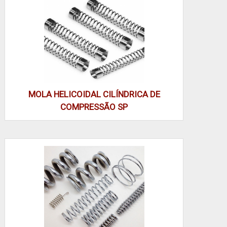
PRINCIPAIS APLICAÇÕES E
AMBIENTES DE USO
A mola de compressão aparece em equipamentos
que exigem absorção de impacto, retorno controlado
e ajuste de folgas. Identificar o ambiente de uso
MOLA HELICOIDAL CILÍNDRICA DE
facilita escolha por material, tratamento e capacidade
COMPRESSÃO SP
de carga imediatamente.
CASOS REAIS QUE GUIAM A
SELEÇÃO
Em linha automotiva e industrial, molas trabalham em
suspensão de bancos, mecanismos de travamento e
elementos de retorno em válvulas. Em aplicações de
carga elevada, é comum especificar projeto para
esforço pesada e testar fadiga com ciclos
representativos; isso garante capacidade de carga e