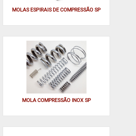
então valide protótipos com medição dinâmica.
MOLAS ESPIRAIS DE COMPRESSÃO SP
Helicoidal: curso previsível, ideal para guias axiais
Omega: retenção lateral e engate integrado
Especiais: adaptadas para montagem interna e ciclos
exigentes
Escolha o modelo com base em espaço radial, ponto
de engate e necessidade de tratamento superficial
para estender vida útil.
Defina carga, curso e método de montagem antes de
selecionar o modelo; protótipo e teste em condições
MOLA COMPRESSÃO INOX SP
reais aceleram a escolha correta.
MATERIAL, ACABAMENTO E OPÇÕES
INOX