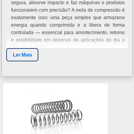
segura, absorve impacto e faz máquinas e produtos
funcionarem com precisão? A mola de compressão é
exatamente isso: uma peça simples que armazena
energia quando comprimida e a libera de forma
controlada — essencial para amortecimento, retorno
e estabilidade em dezenas de aplicações do dia a
dia e da indústria.
Ler Mais
Entender como escolher o tipo certo, os materiais,
dimensões e cuidados de manutenção vai evitar
falhas, reduzir custos e melhorar a performance dos
seus projetos ou equipamentos; nas próximas seções
você vai aprender de maneira prática e direta como
identificar a mola de compressão ideal para sua
necessidade, quais parâmetros observar e erros
comuns a evitar.
DEFINIÇÃO E FUNÇÃO DA MOLA DE
COMPRESSÃO