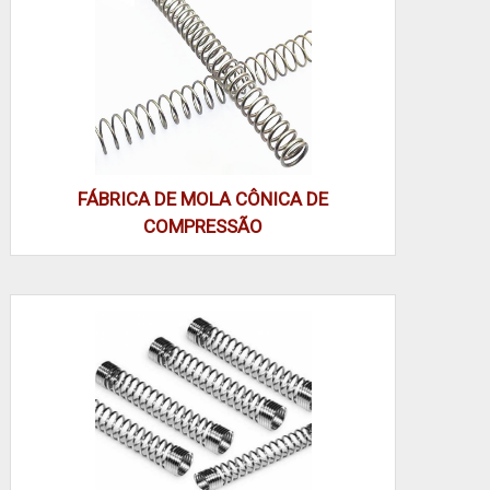
variação de carga por ciclo.
Modelos omega oferecem perfil em “Ω” para pontos
de engate ou montagem lateral onde espaço radial é
limitado. O desenho permite um ponto de contato
extra para apoio, servindo como engate direto em
alavancas sem peças adicionais. Em aplicações
automotivas pequenas, o omega substitui mola
FÁBRICA DE MOLA CÔNICA DE
helicoidal quando o conjunto exige retenção lateral e
COMPRESSÃO
montagem por serra ou rebaixo.
Modelos especiais abrangem molas com formas
planas, cônicas, ou com terminações usinadas para
montagem por pino ou clips. Esses modelos são
projetados para cargas não convencionais —
compressão assimétrica, encaixe interno, ou
ciclagem elevada. Ao especificar, detalhe curso útil,
tolerância de força e tratamento superficial; pequenas
alterações no perfil alteram constante e vida útil,