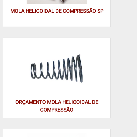
vida útil esperada. Exemplo: mola para amortecedor
MOLA HELICOIDAL DE COMPRESSÃO SP
de porta em caminhão, validada para 200.000 ciclos.
Em eletrônica de potência e equipamentos médicos,
molas menores mantêm contatos e entregam força
estável. Para peças de baixa massa, a escolha por
perfil leve reduz inércia e melhora resposta dinâmica.
Em serralheria e ferramentas com serra guiada,
molas em aço inox evitam corrosão; inox também
facilita limpeza e conformidade sanitária em centros
de produção.
Em máquinas agrícolas, hidráulicas e projetos
verdes, cada mola é dimensionada conforme
ORÇAMENTO MOLA HELICOIDAL DE
ambiente: corrosivo, úmido ou com partículas
COMPRESSÃO
abrasivas. A mola usada em um centro de usinagem
precisa tolerar lubrificantes e respingos, enquanto
projetos verde exigem materiais recicláveis e
tratamento superficial com menor pegada. Definir