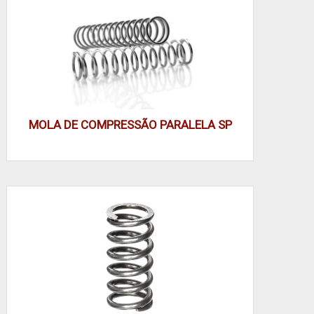
fixação via cabo, considere acabamento que
minimize corrosão localizada e preserve tolerância
dimensional para manter desempenho previsível.
Aço carbono: custo baixo, tratamento superficial
obrigatório
MOLA DE COMPRESSÃO PARALELA SP
Inox (304/316/17-7 PH): resistência à corrosão, alta
durabilidade
Acabamentos: polimento, passivação, zincagem
conforme aplicação
Preferir inox em ambientes úmidos reduz
manutenção e falhas por corrosão sob tensão.
Defina material e acabamento segundo ambiente e
ciclo de trabalho; dimensione para carga esperada e
prefira inox quando maior durabilidade e menor