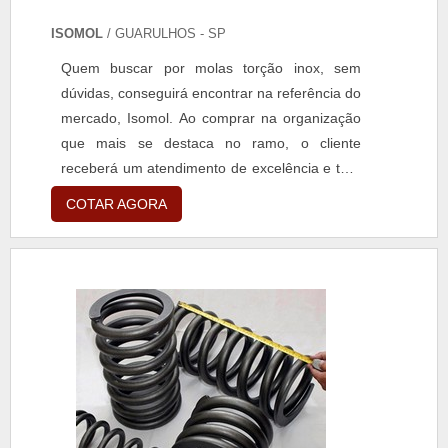
ISOMOL
/ GUARULHOS - SP
Quem buscar por molas torção inox, sem
dúvidas, conseguirá encontrar na referência do
mercado, Isomol. Ao comprar na organização
que mais se destaca no ramo, o cliente
receberá um atendimento de excelência e terá
a garantia de adquirir produtos que solucionem
COTAR AGORA
qualquer demanda. Quando o interesse é por
molas torção inox, com a equipe da Isomol o
cliente encontrará precisão e
comprometimento com o resultado final.MAIS
SOBRE MOLAS TORÇÃO I...