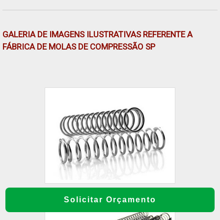
inovadora e comprometida com seus serviços,
padrões alcançados por possuir escritório de
alta qualidade onde são realizadas as
GALERIA DE IMAGENS ILUSTRATIVAS REFERENTE A
atividades e sede em localização privilegiada
FÁBRICA DE MOLAS DE COMPRESSÃO SP
na Grande São Paulo. Tudo isso, unido a um
time de equipe multidisciplinar de consultores
associados e colaboradores eficientes, garante
a melhor experiência para os clientes.
Solicitar Orçamento