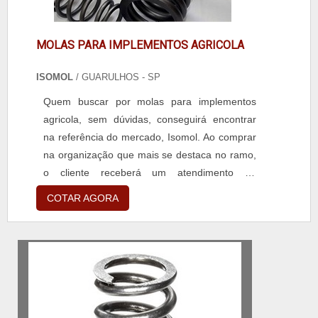
MOLAS PARA IMPLEMENTOS AGRICOLA
ISOMOL
/ GUARULHOS - SP
Quem buscar por molas para implementos
agricola, sem dúvidas, conseguirá encontrar
na referência do mercado, Isomol. Ao comprar
na organização que mais se destaca no ramo,
o cliente receberá um atendimento de
excelência e terá a garantia de adquirir
COTAR AGORA
produtos que solucionem qualquer
demanda.MAIS SOBRE MOLAS PARA
IMPLEMENTOS AGRICOLASe alguém buscar
por molas para implementos agricola em uma
empresa responsável, descobrirá a Isomol.
Atuan...