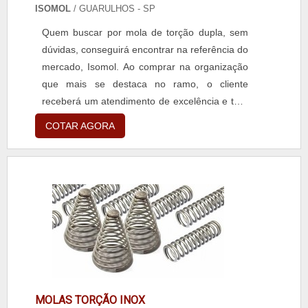
ISOMOL
/ GUARULHOS - SP
Quem buscar por mola de torção dupla, sem
dúvidas, conseguirá encontrar na referência do
mercado, Isomol. Ao comprar na organização
que mais se destaca no ramo, o cliente
receberá um atendimento de excelência e terá
a garantia de adquirir produtos que solucionem
COTAR AGORA
qualquer demanda.MAIS SOBRE MOLA DE
TORÇÃO DUPLAQuem está à procura de mola
de torção dupla em uma empresa inovadora,
descobre a Isomol. Uma companhia com alto
know-how em artef...
MOLAS TORÇÃO INOX