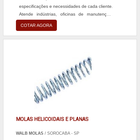
seus serviços e uma empresa altamente
especificações e necessidades de cada cliente.
qualificada, qualificações possíveis pelo fato de
Atende indústrias, oficinas de manutenção,
a empresa possuir escritório de alta qualidade
fabricantes, projetistas, distribuidores e demais
COTAR AGORA
onde são realizadas as atividades e
setores que exigem componentes com alta
equipamentos de alta qualidade e
resistência, durabilidade e precisão para
produtividade. Todos esses fatores, agregados
aplicações mecânicas e industriais. Todas as
a uma equipe multidisciplinar de consultores
molas são produzidas em aço de alta
associados e equipe de alta qualidade,
qualidade, com opções de tratamento térmico
garantem uma entrega de excelência de
e acabamento que asseguram maior
ponta a ponta.
desempenho, segurança e baixa necessidade
de manutenção. A empresa oferece suporte
técnico especializado, entrega rápida, preços
competitivos e um atendimento focado em
fornecer a melhor solução para cada
aplicação.
MOLAS HELICOIDAIS E PLANAS
WALB MOLAS
/ SOROCABA - SP