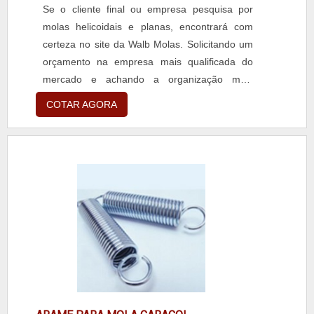
Se o cliente final ou empresa pesquisa por
molas helicoidais e planas, encontrará com
certeza no site da Walb Molas. Solicitando um
orçamento na empresa mais qualificada do
mercado e achando a organização mais
competente do ramo. Quando a temática é
COTAR AGORA
molas helicoidais e planas, com a Walb Molas
encontramos proteção com soluções eficazes
para artefatos de arames em geral.MAIS
DETALHES INTERESSANTES SOBRE MOLAS
HELICOIDAIS E PLANASA Walb Molas objetiva
sua energia em criar uma estrutura com
escritório de alta qualidade onde são
realizadas as atividades e estrutura suficiente
para atender todas as demandas, tudo para
oferecer molas helicoidais e planas com
precisão.Há muitas maneiras eficientes de
uma empresa demonstrar competência,