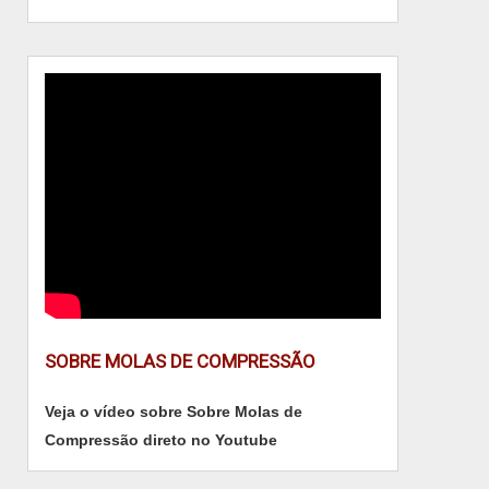
produtos que não cumprem com suas funções
adequadamente. Assim, é possível poupar
gastos desnecessários.Existem diversos
motivos para a Isomol ter se tornado destaque
quando pensamos em uma empresa que
entrega confiança e produtos de qualidade.
Alguns desses motivos são: Ótimo preço;
Profissionais com vasta experiência na área de
atuação; Atendimento personalizado; Diversas
opções de pagamento disponíveis; Amplo
estoque de produtos; Comprometimento com o
resultado final.QUALIDADES E PONTOS
FORTES DA EMPRESASomente na Isomol
SOBRE MOLAS DE COMPRESSÃO
tem o que há de melhor no ramo de molas
helicoidais sob medida. É possível encontrar
Veja o vídeo sobre Sobre Molas de
itens variados com tecnologia de ponta, como
Compressão direto no Youtube
mola de tração inox e mola do ancinho
enleirador.Tudo isso por ser uma empresa