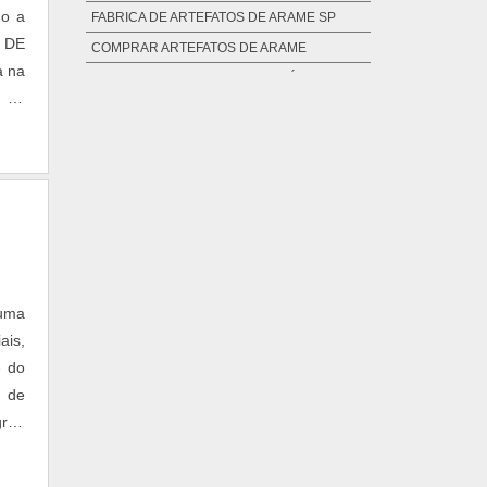
do a
FABRICA DE ARTEFATOS DE ARAME SP
 DE
COMPRAR ARTEFATOS DE ARAME
a na
COMPRAR PEÇAS PARA LUMINÁRIAS
s de
EMPRESA DE PEÇAS PARA LUMINÁRIAS
FORNECEDOR DE PEÇAS PARA
LUMINÁRIAS
FÁBRICA DE PEÇAS PARA LUMINÁRIAS
FABRICANTE DE PEÇAS PARA LUMINÁRIAS
 uma
ais,
e do
a de
grou