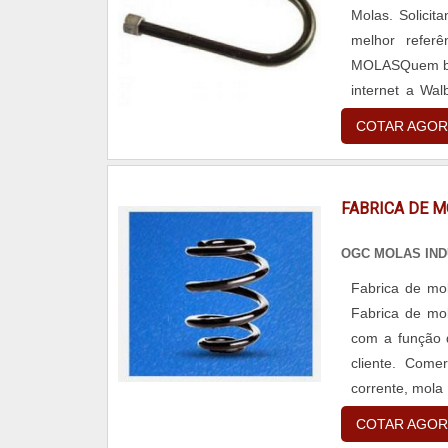
Molas. Solici
melhor refe
MOLASQuem busc
internet a Wa
torção, oferec
COTAR AGOR
FABRICA DE 
OGC MOLAS IND
Fabrica de mol
Fabrica de mol
com a função 
cliente. Come
corrente, mola
no mercado como
COTAR AGOR