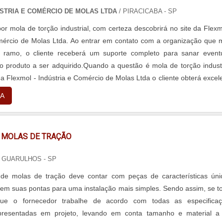
ÚSTRIA E COMÉRCIO DE MOLAS LTDA
/ PIRACICABA - SP
r mola de torção industrial, com certeza descobrirá no site da Flexm
mércio de Molas Ltda. Ao entrar em contato com a organização que 
 ramo, o cliente receberá um suporte completo para sanar event
o produto a ser adquirido.Quando a questão é mola de torção industr
a Flexmol - Indústria e Comércio de Molas Ltda o cliente obterá excel
io e diversas opções de pagamento disponíveis.MAIS SOBRE MOL
A
TRIALA Flexmol - Indústria e Comércio de Molas Ltda foca s
oduzir uma estrutura aos clientes com escritório de alta qualidade 
 as atividades e logística planejada para entregas em curto prazo, 
E MOLAS DE TRAÇÃO
 se tenha mola de torção industrial com ótima qualidade.Há mu
entes de uma companhia demonstrar competência, excelência e dest
 GUARULHOS - SP
e atuação. A Flexmol - Indústria e Comércio de Molas Ltda se mo
 de molas de tração deve contar com peças de características úni
r ter: Colaboradores eficientes; Atendimento personalizado; Rigo
m suas pontas para uma instalação mais simples. Sendo assim, se t
ualidade; Ótimo preço.Ainda focando na qualidade em mola de to
que o fornecedor trabalhe de acordo com todas as especifica
 essência da empresa, a mesma deve prezar pelos produtos e serviços
presentadas em projeto, levando em conta tamanho e material a
de e proteção, pequenos detalhes, mas de grande valia para sab