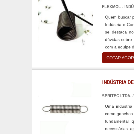
FLEXMOL - IND
Quem buscar po
Indústria e Co
se destaca no
dúvidas sobre 
com a equipe d
custo-benefíc
COTAR AGOR
TORÇÃO INDUS
recursos em pr
são realizadas
INDÚSTRIA D
isso para que
maneiras efici
SPRITEC LTDA.
/
em sua área d
Uma indústria
referência po
como ganchos e
controle de q
fundamental 
industrial, na
necessárias a
ótima qualida