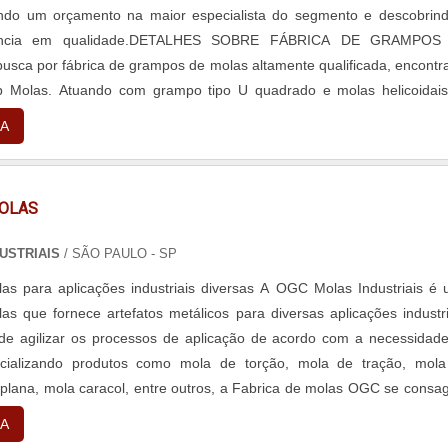
tando um orçamento na maior especialista do segmento e descobrin
rência em qualidade.DETALHES SOBRE FÁBRICA DE GRAMPOS
a por fábrica de grampos de molas altamente qualificada, encontr
lb Molas. Atuando com grampo tipo U quadrado e molas helicoidai
endo o que há de melhor em...
A
MOLAS
USTRIAIS
/ SÃO PAULO - SP
as para aplicações industriais diversas A OGC Molas Industriais é
as que fornece artefatos metálicos para diversas aplicações industri
de agilizar os processos de aplicação de acordo com a necessidad
rcializando produtos como mola de torção, mola de tração, mol
 plana, mola caracol, entre outros, a Fabrica de molas OGC se consa
 distri...
A