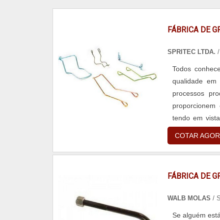
FÁBRICA DE 
SPRITEC LTDA.
Todos conhece
qualidade em 
processos pro
proporcionem 
tendo em vista
falhas que afet
COTAR AGOR
FÁBRICA DE 
WALB MOLAS
/ 
Se alguém está