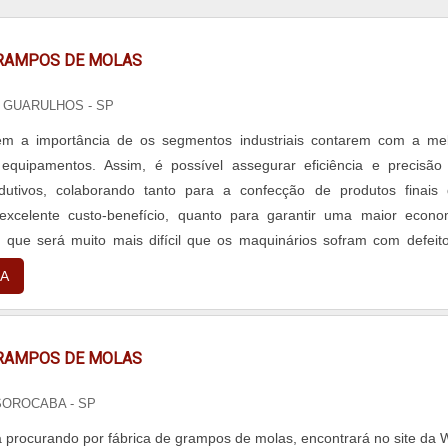
GRAMPOS DE MOLAS
/ GUARULHOS - SP
m a importância de os segmentos industriais contarem com a me
equipamentos. Assim, é possível assegurar eficiência e precisã
dutivos, colaborando tanto para a confecção de produtos finais
excelente custo-benefício, quanto para garantir uma maior econo
 que será muito mais difícil que os maquinários sofram com defeit
em sua produtividade....
A
GRAMPOS DE MOLAS
SOROCABA - SP
 procurando por fábrica de grampos de molas, encontrará no site da 