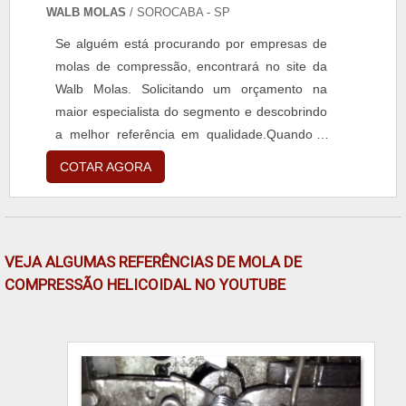
WALB MOLAS
/ SOROCABA - SP
Se alguém está procurando por empresas de
molas de compressão, encontrará no site da
Walb Molas. Solicitando um orçamento na
maior especialista do segmento e descobrindo
a melhor referência em qualidade.Quando o
quesito é empresas de molas de compressão,
COTAR AGORA
com a Walb Molas atingirá assertividade com
mais de 22 anos de experiência no
mercado.MAIS SOBRE EMPRESAS DE
MOLAS DE COMPRESSÃOA Walb Molas
VEJA ALGUMAS REFERÊNCIAS DE MOLA DE
centraliza seus esforços em criar aos parceiros
COMPRESSÃO HELICOIDAL NO YOUTUBE
uma estrutura com escritório de alta qualidade
onde são realizadas as atividades e estrutura
suficiente para atender todas as demandas,
tudo para garantir empresas de molas de
compressão com proteção.Há muitas maneiras