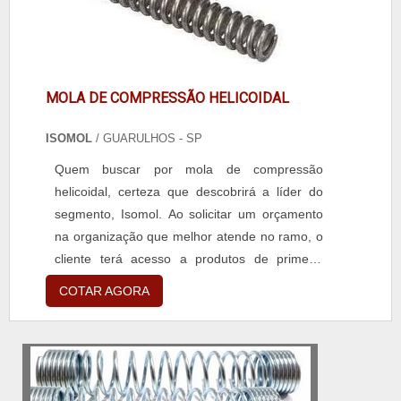
MOLA DE COMPRESSÃO HELICOIDAL
ISOMOL
/ GUARULHOS - SP
Quem buscar por mola de compressão
helicoidal, certeza que descobrirá a líder do
segmento, Isomol. Ao solicitar um orçamento
na organização que melhor atende no ramo, o
cliente terá acesso a produtos de primeira
linha e um suporte completo, do contato inicial
COTAR AGORA
ao pós-venda.DETALHES SOBRE MOLA DE
COMPRESSÃO HELICOIDALQuem precisa de
uma mola de compressão helicoidal inovadora,
encontra na internet a Isomol. É possível
encontrar artefatos ...