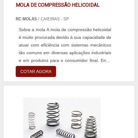
MOLA DE COMPRESSÃO HELICOIDAL
RC MOLAS
/ CAIEIRAS - SP
Sobre a mola A mola de compressão helicoidal
é muito procurada devido à sua capacidade de
atuar com eficiência com sistemas mecânicos
tão comuns em diversas aplicações industriais
e em produtos para o consumidor final. Entre
os atrativos que mais chamam atenção, a
COTAR AGORA
versatilidade da mola helicoidal de compressão
é o grande destaque, pois pode ser
confeccionada a partir de diversas matérias-
primas diferentes e alcançar uma vasta gama
de mo...