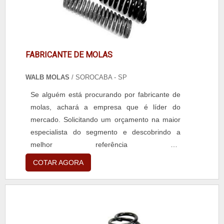
satisfação dos seus clientes.
FABRICANTE DE MOLAS
WALB MOLAS
/ SOROCABA - SP
Se alguém está procurando por fabricante de
molas, achará a empresa que é líder do
mercado. Solicitando um orçamento na maior
especialista do segmento e descobrindo a
melhor referência em
qualidade.DIFERENCIAIS IMPORTANTES DE
COTAR AGORA
FABRICANTE DE MOLASQuem precisa de
fabricante de molas inovadora, encontra o site
da Walb Molas. Atuando com grampo tipo U
quadrado e trava joaninha, visando sempre a
qualidade final para a fidelização do