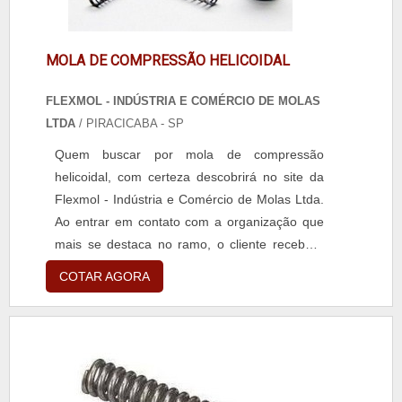
MOLA DE COMPRESSÃO HELICOIDAL
FLEXMOL - INDÚSTRIA E COMÉRCIO DE MOLAS
LTDA
/ PIRACICABA - SP
Quem buscar por mola de compressão
helicoidal, com certeza descobrirá no site da
Flexmol - Indústria e Comércio de Molas Ltda.
Ao entrar em contato com a organização que
mais se destaca no ramo, o cliente receberá
um suporte completo para sanar eventuais
COTAR AGORA
dúvidas sobre o produto a ser
adquirido.Quando o tema é mola de
compressão helicoidal, com os profissionais
especializados da Flexmol - Indústria e
Comércio de Molas Ltda o cliente enco...