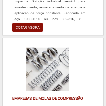
Impactos Solução industrial versátil para
atendimento singular, por meio de profissionais
amortecimento, armazenamento de energia e
treinados e altamente qualificados. A Walb
aplicação de força constante. Fabricada em
Molas é uma empresa que tem sido apontada
aço 1060-1090 ou inox 302/316, com
de forma positiva no mercado pela seriedade e
diâmetros de 0,5mm a 20,0mm. Alta
COTAR AGORA
qualidade que garante a melhor experiência de
capacidade de carga, resistência à fadiga e
todos os clientes.
vida útil prolongada. Projetos personalizados
para aplicações específicas.
EMPRESAS DE MOLAS DE COMPRESSÃO