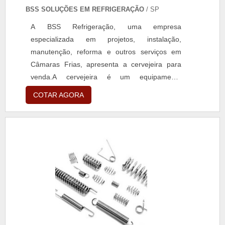
BSS SOLUÇÕES EM REFRIGERAÇÃO
/ SP
A BSS Refrigeração, uma empresa
especializada em projetos, instalação,
manutenção, reforma e outros serviços em
Câmaras Frias, apresenta a cervejeira para
venda.A cervejeira é um equipamento
essencial para bares, restaurantes,
COTAR AGORA
supermercados e qualquer estabelecimento
que deseje oferecer uma ampla variedade de
cervejas geladas aos seus clientes. Com
capacidade para armazenar e refrigerar
diversas marcas e tipos de cerveja, a
cervejeira da BSS Refrigeração garante a
qualidade e a temperatura ideal para o
consumo.Fabricada com materiais de alta
qualidade e tecnologia avançada, a cervejeira
da BSS Refrigeração possui um design