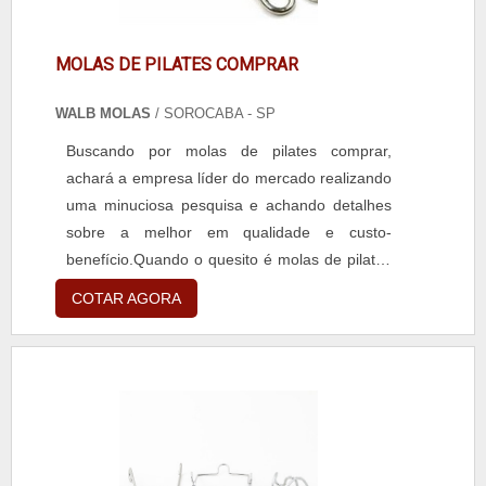
MOLAS DE PILATES COMPRAR
WALB MOLAS
/ SOROCABA - SP
Buscando por molas de pilates comprar,
achará a empresa líder do mercado realizando
uma minuciosa pesquisa e achando detalhes
sobre a melhor em qualidade e custo-
benefício.Quando o quesito é molas de pilates
comprar, com a melhor mão de obra da Walb
COTAR AGORA
Molas o cliente conseguirá proteção com mais
de 22 anos de experiência no
mercado.DIFERENCIAIS IMPORTANTES DE
MOLAS DE PILATES COMPRARA Walb Molas
foca seus recursos em oferecer aos clientes
uma estrutura com escritório de alta qualidade
onde são realizadas as atividades e estrutura