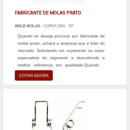
FABRICANTE DE MOLAS PRATO
WALB MOLAS
/ SOROCABA - SP
Quando se deseja procurar por fabricante de
molas prato, achará a empresa que é líder do
mercado. Solicitando um orçamento na maior
especialista do segmento e descobrindo a
melhor referência em qualidade.Quando a
procura é por fabricante de molas prato, com
COTAR AGORA
os melhores profissionais da Walb Molas
encontramos excelente custo-benefício com
mais de 22 anos de experiência no
mercado.UM POUCO MAIS SOBRE
FABRICANTE DE MOLAS PRATOA Walb Molas
centraliza sua energia em produzir uma
estrutura aos clientes com escritório de alta