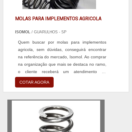
MOLAS PARA IMPLEMENTOS AGRICOLA
ISOMOL
/ GUARULHOS - SP
Quem buscar por molas para implementos
agricola, sem dúvidas, conseguirá encontrar
na referência do mercado, Isomol. Ao comprar
na organização que mais se destaca no ramo,
o cliente receberá um atendimento de
excelência e terá a garantia de adquirir
COTAR AGORA
produtos que solucionem qualquer
demanda.MAIS SOBRE MOLAS PARA
IMPLEMENTOS AGRICOLASe alguém buscar
por molas para implementos agricola em uma
empresa responsável, descobrirá a Isomol.
Atuan...