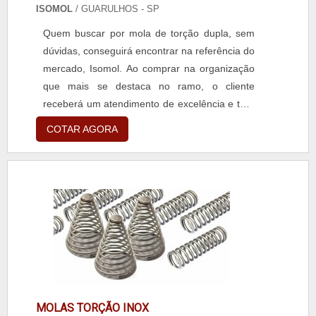
ISOMOL
/ GUARULHOS - SP
Quem buscar por mola de torção dupla, sem
dúvidas, conseguirá encontrar na referência do
mercado, Isomol. Ao comprar na organização
que mais se destaca no ramo, o cliente
receberá um atendimento de excelência e terá
a garantia de adquirir produtos que solucionem
COTAR AGORA
qualquer demanda.MAIS SOBRE MOLA DE
TORÇÃO DUPLAQuem está à procura de mola
de torção dupla em uma empresa inovadora,
descobre a Isomol. Uma companhia com alto
know-how em artef...
MOLAS TORÇÃO INOX