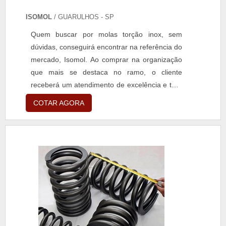
ISOMOL
/ GUARULHOS - SP
Quem buscar por molas torção inox, sem
dúvidas, conseguirá encontrar na referência do
mercado, Isomol. Ao comprar na organização
que mais se destaca no ramo, o cliente
receberá um atendimento de excelência e terá
a garantia de adquirir produtos que solucionem
COTAR AGORA
qualquer demanda. Quando o interesse é por
molas torção inox, com a equipe da Isomol o
cliente encontrará precisão e
comprometimento com o resultado final.MAIS
SOBRE MOLAS TORÇÃO I...