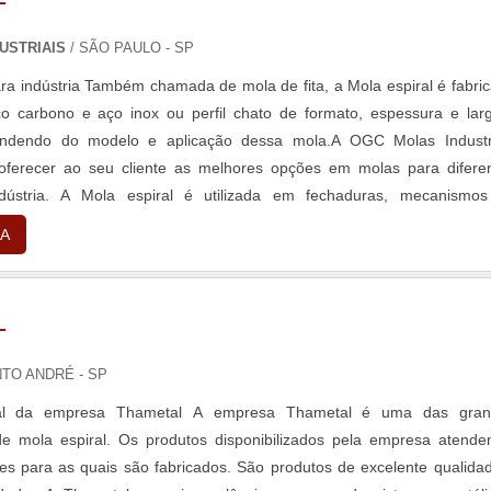
USTRIAIS
/ SÃO PAULO - SP
ara indústria Também chamada de mola de fita, a Mola espiral é fabri
o carbono e aço inox ou perfil chato de formato, espessura e lar
endendo do modelo e aplicação dessa mola.A OGC Molas Industr
 oferecer ao seu cliente as melhores opções em molas para difere
dústria. A Mola espiral é utilizada em fechaduras, mecanismo
omático, portas, ...
A
L
NTO ANDRÉ - SP
al da empresa Thametal A empresa Thametal é uma das gran
de mola espiral. Os produtos disponibilizados pela empresa atend
es para as quais são fabricados. São produtos de excelente qualida