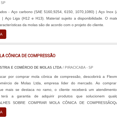
 SP
izados - Aço carbono (SAE 5160,9254, 6150, 1070,1080) | Aço Inox (
 | Aço Liga (H12 e H13). Material sujeito a disponibilidade. O mate
características da molas são de acordo com o projeto do cliente.
A
A CÔNICA DE COMPRESSÃO
ÚSTRIA E COMÉRCIO DE MOLAS LTDA
/ PIRACICABA - SP
car por comprar mola cônica de compressão, descobrirá a Flexm
Comércio de Molas Ltda, empresa líder do mercado. Ao compra
ue mais se destaca no ramo, o cliente receberá um atendiment
 terá a garantia de adquirir produtos que solucionem qualq
TALHES SOBRE COMPRAR MOLA CÔNICA DE COMPRESSÃOQ
prar mola cônica de compressão em uma empresa altamente qualific
A
ntrar o site da Flexmol - Indústria e Comércio de Molas Ltda.