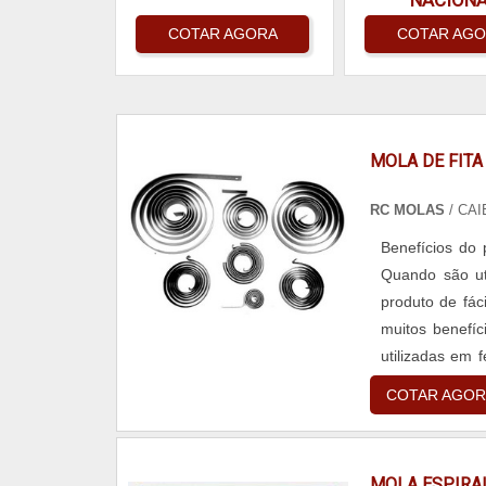
NACION
COTAR AGORA
COTAR AG
MOLA DE FITA
RC MOLAS
/ CAI
Benefícios do 
Quando são uti
produto de fác
muitos benefíc
utilizadas em
em portas e fer
COTAR AGOR
MOLA ESPIRA