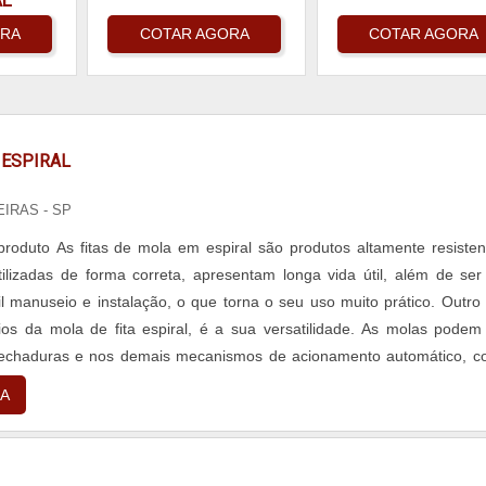
AL
ORA
COTAR AGORA
COTAR AGORA
 ESPIRAL
EIRAS - SP
produto As fitas de mola em espiral são produtos altamente resisten
lizadas de forma correta, apresentam longa vida útil, além de se
il manuseio e instalação, o que torna o seu uso muito prático. Outro
ios da mola de fita espiral, é a sua versatilidade. As molas podem
 fechaduras e nos demais mecanismos de acionamento automático, 
ram...
A
L