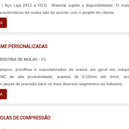
erial
 empresa garante o perfeito funcionamento das câmaras frigorífi
s e mola cônica de compressão.É uma empresa responsáve
características da molas são de acordo com o projeto do cliente.
as indesejadas e prejuízos para o restaurante.Seja para a construçã
om seus serviços, padrões possíveis por contar com escritório de 
ra frigorífica, reforma de uma existente ou qualquer outro ser
são realizadas as atividades e estrutura suficiente para atender toda
A
 BSS Refrigeração é a escolha certa para garantir a qualidade e segur
isso, somado a uma equipe multidisciplinar de consultores associad
em seu restaurante.
ualificados, garante uma entrega de excelência de ponta a ponta.
AME PERSONALIZADAS
DÚSTRIA DE MOLAS
/ RS
rampos, presilhas e manufaturados de arame em geral em máqu
 CNC de alta produtividade, arames de 0,15mm até 4mm, so
em peças de precisão para os mais diversos segmentos da indústria.
A
OLAS DE COMPRESSÃO