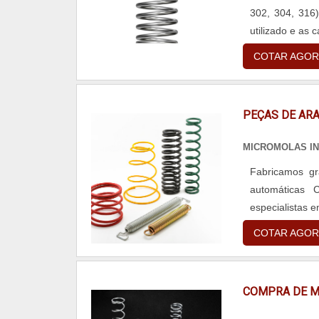
302, 304, 316) | Aço Liga (H12 e H13) . Material sujeito a disponibilidade. O mat
periódicas, a
galvanizada
utilizado e as 
evitando parad
comprometida c
uma nova câma
qualidade onde 
COTAR AGOR
relacionado, a
demandas.Tudo 
dos alimentos 
profissionais q
PEÇAS DE AR
MICROMOLAS IN
Fabricamos g
automáticas
especialistas 
COTAR AGOR
COMPRA DE M