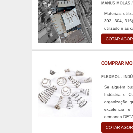
MANUS MOLAS
/
Materiais util
302, 304, 316)
utilizado e as 
COTAR AGOR
COMPRAR MOL
FLEXMOL - IND
Se alguém bus
Indústria e 
organização q
excelência e
demanda.DE
busca por com
COTAR AGOR
consegue enco