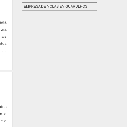
EMPRESA DE MOLAS EM GUARULHOS
ENCOLHEDOR DE MOLA HIDRÁULICO
cada
ENCOLHEDOR DE MOLAS
gura
ENROLADOR DE CABO ELÉTRICO A MOLA
iais
ENROLADOR DE CABOS POR MOLA
ntes
ESTICADOR DE MOLA ZIG ZAG
s de
FABRICA DE MOLAS
FABRICA DE MOLAS AÇO INOXIDÁVEL
FÁBRICA DE MOLAS EM GUARULHOS
FÁBRICA DE MOLAS EM SÃO PAULO
FÁBRICA DE MOLAS EM SP
FÁBRICA DE MOLAS HELICOIDAIS
FABRICANTE DE MICRO MOLAS
des
FABRICANTE DE MOLA DE TORÇÃO
em a
FABRICANTE DE MOLA DE TRAÇÃO
de e
FABRICANTE DE MOLAS DE AÇO INOX