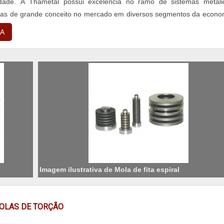
idade. A Thametal possui excelência no ramo de sistemas metáli
as de grande conceito no mercado em diversos segmentos da econo
 empresa Thametal são anal...
A
Imagem ilustrativa de Mola de fita espiral
MOLAS DE TORÇÃO